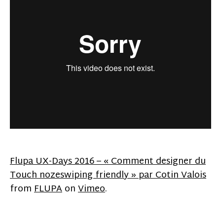
Flupa UX-Days 2016 – « Comment designer du
Touch nozeswiping friendly » par Cotin Valois
from
FLUPA
on
Vimeo
.